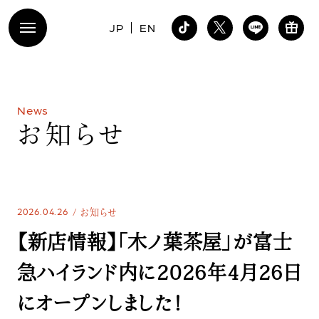
JP
EN
N
e
w
s
お
知
ら
せ
2026.04.26
お知らせ
【新店情報】「木ノ葉茶屋」が富士
急ハイランド内に2026年4月26日
にオープンしました！