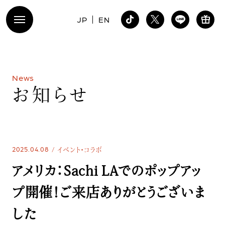
JP
EN
N
e
w
s
お
知
ら
せ
2025.04.08
イベント・コラボ
アメリカ：Sachi LAでのポップアッ
プ開催！ご来店ありがとうございま
した