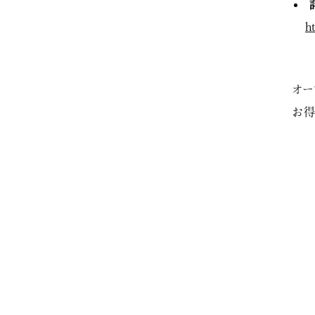
h
オー
お得