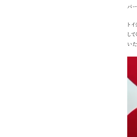
パー
トイ
して
いた