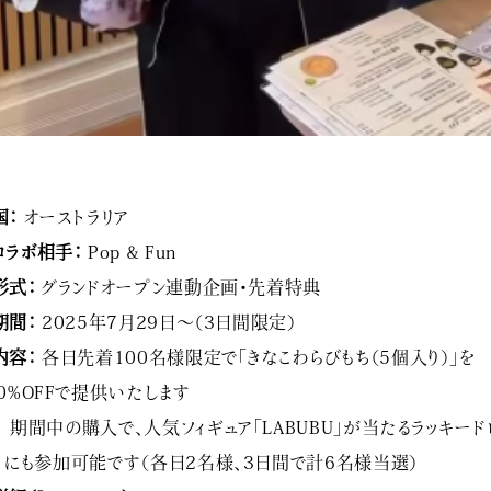
国：
オーストラリア
コラボ相手：
Pop & Fun
形式：
グランドオープン連動企画・先着特典
期間：
2025年7月29日〜（3日間限定）
内容：
各日先着100名様限定で「きなこわらびもち（5個入り）」を
0%OFFで提供いたします
期間中の購入で、人気フィギュア「LABUBU」が当たるラッキード
にも参加可能です（各日2名様、3日間で計6名様当選）