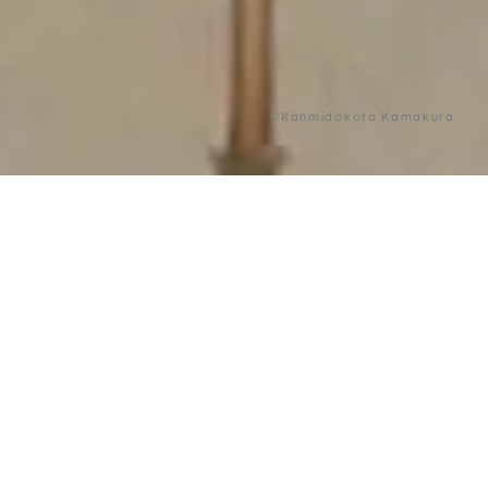
©Kanmidokoro Kamakura