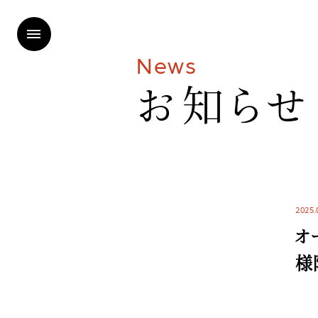
N
e
w
s
お
知
ら
せ
2025.
オ
様