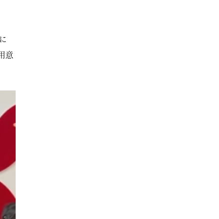
ちに
用意