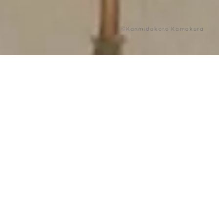
©Kanmidokoro Kamakura