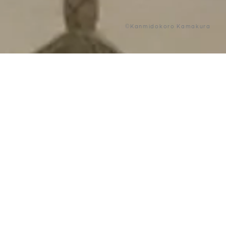
©Kanmidokoro Kamakura