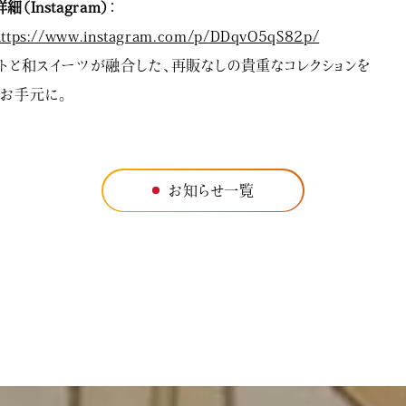
詳細（Instagram）
：
https://www.instagram.com/p/DDqvO5qS82p/
トと和スイーツが融合した、再販なしの貴重なコレクションを
お手元に。
お知らせ一覧