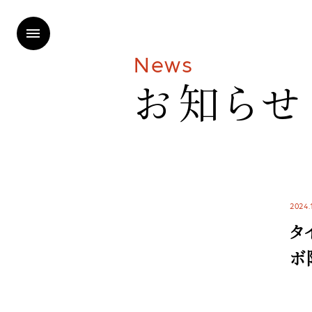
N
e
w
s
お
知
ら
せ
2024.
タイ
ボ