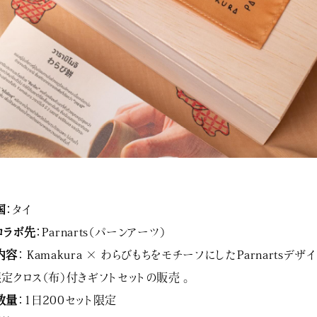
国
：タイ
コラボ先
：Parnarts（パーンアーツ）
内容
：
Kamakura × わらびもちをモチーフにしたParnartsデザ
限定クロス（布）付きギフトセットの販売
。
数量
：1日200セット限定