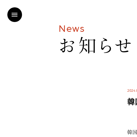
N
e
w
s
お
知
ら
せ
2024.
韓
韓国