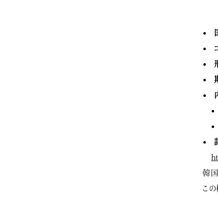
h
韓国
この