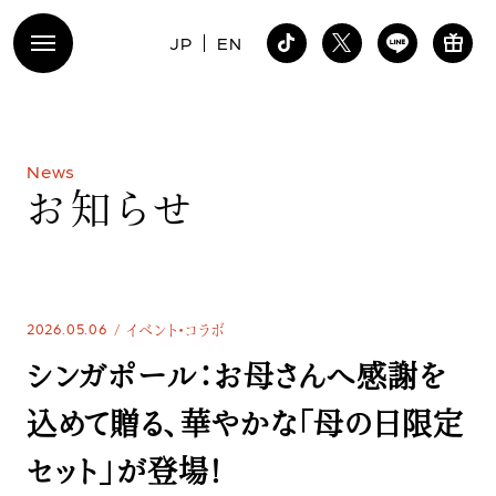
JP
EN
N
e
w
s
お
知
ら
せ
2026.05.06
イベント・コラボ
シンガポール：お母さんへ感謝を
込めて贈る、華やかな「母の日限定
セット」が登場！