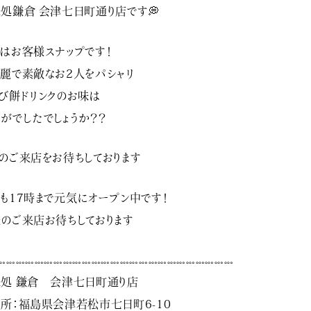
処鎌倉 会津七日町通り店です💭
はお客様スナップです！
麗で素敵なお2人をパシャリ
び餅ドリンクのお味は
がでしたでしょうか？？
のご来店をお待ちしております
も17時まで元気にオープン中です！
のご来店お待ちしております
𓏧𓏧𓏧𓏧𓏧𓏧𓏧𓏧𓏧𓏧𓏧𓏧𓏧𓏧𓏧𓏧𓏧𓏧𓏧𓏧𓏧𓏧𓏧𓏧𓏧
処 鎌倉 会津七日町通り店
所：福島県会津若松市七日町6-10