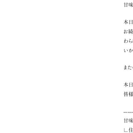
甘味
本日
お綺
わら
いか
また
本日
皆様
𓏧𓏧
甘味
∟住