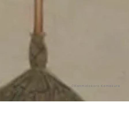
©Kanmidokoro Kamakura