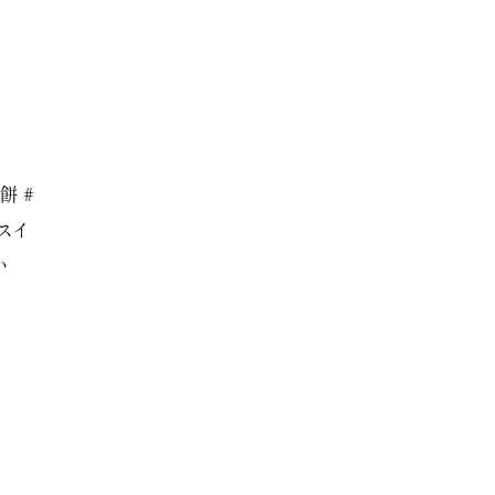
餅 #
スイ
い