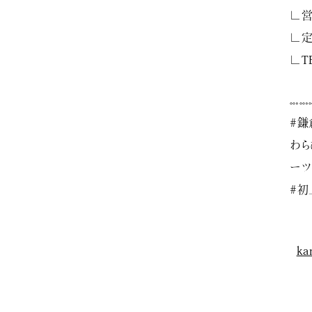
∟営
∟定
∟TE
𓏧𓏧
#鎌
わら
ーツ
#初
ka