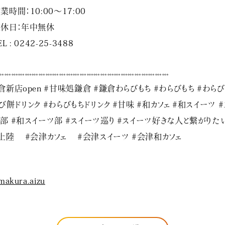
業時間：10:00〜17:00
休日：年中無休
L : 0242-25-3488
𓏧𓏧𓏧𓏧𓏧𓏧𓏧𓏧𓏧𓏧𓏧𓏧𓏧𓏧𓏧𓏧𓏧𓏧𓏧𓏧𓏧𓏧𓏧𓏧𓏧
倉新店open #甘味処鎌倉 #鎌倉わらびもち #わらびもち #わらび
び餅ドリンク #わらびもちドリンク #甘味 #和カフェ #和スイーツ #
部 #和スイーツ部 #スイーツ巡り #スイーツ好きな人と繋がりた
上陸 #会津カフェ #会津スイーツ #会津和カフェ
makura.aizu