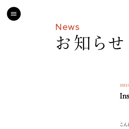
N
e
w
s
お
知
ら
せ
2022.
In
こん