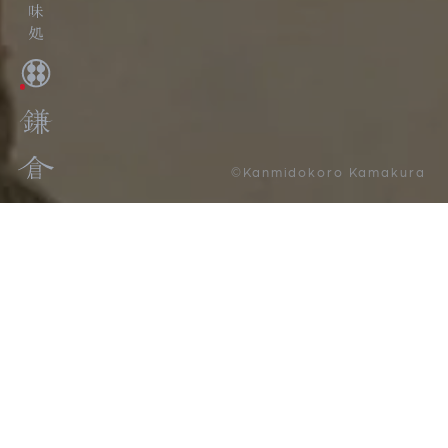
©Kanmidokoro Kamakura