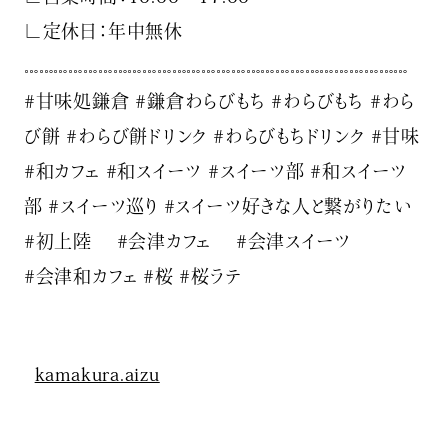
∟定休日：年中無休
𓏧𓏧𓏧𓏧𓏧𓏧𓏧𓏧𓏧𓏧𓏧𓏧𓏧𓏧𓏧𓏧𓏧𓏧𓏧𓏧𓏧𓏧𓏧𓏧𓏧𓏧
#甘味処鎌倉 #鎌倉わらびもち #わらびもち #わら
び餅 #わらび餅ドリンク #わらびもちドリンク #甘味
#和カフェ #和スイーツ #スイーツ部 #和スイーツ
部 #スイーツ巡り #スイーツ好きな人と繋がりたい
#初上陸 #会津カフェ #会津スイーツ
#会津和カフェ #桜 #桜ラテ
kamakura.aizu