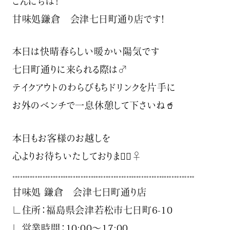
こんにちは！
甘味処鎌倉 会津七日町通り店です！
本日は快晴️春らしい暖かい陽気です️
七日町通りに来られる際は‍♂️
テイクアウトのわらびもちドリンクを片手に
お外のベンチで一息休憩して下さいね️🥤
本日もお客様のお越しを
心よりお待ちいたしております🏻‍♀️
𓏧𓏧𓏧𓏧𓏧𓏧𓏧𓏧𓏧𓏧𓏧𓏧𓏧𓏧𓏧𓏧𓏧𓏧𓏧𓏧𓏧𓏧𓏧𓏧
甘味処 鎌倉 会津七日町通り店
∟住所：福島県会津若松市七日町6-10
∟営業時間：10:00〜17:00