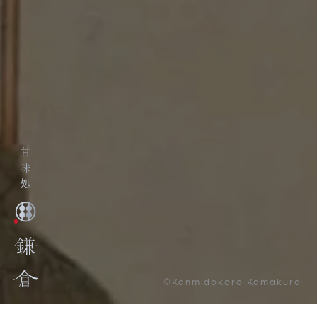
©Kanmidokoro Kamakura