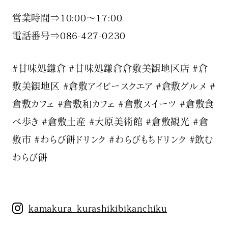
営業時間⇒10:00〜17:00
電話番号⇒086-427-0230️
#甘味処鎌倉 #甘味処鎌倉倉敷美観地区店 #倉
敷美観地区 #倉敷アイビースクエア #倉敷グルメ #
倉敷カフェ #倉敷和カフェ #倉敷スイーツ #倉敷食
べ歩き #倉敷土産 #大原美術館 #倉敷観光 #倉
敷市 #わらび餅ドリンク #わらびもちドリンク #飲む
わらび餅
kamakura_kurashikibikanchiku