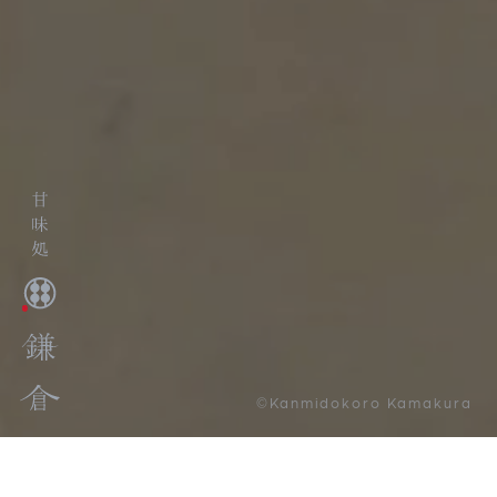
©Kanmidokoro Kamakura