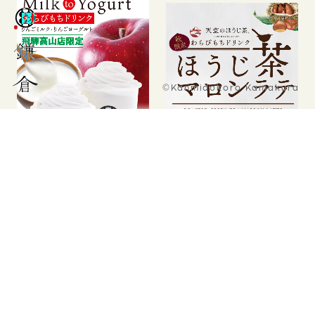
©Kanmidokoro Kamakura