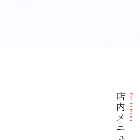
店
E
a
t
内
I
n
M
メ
e
n
u
ニ
ュ