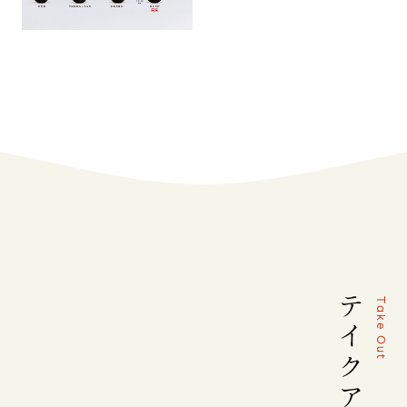
テ
T
a
k
e
イ
O
u
ク
t
ア