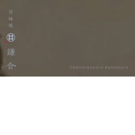
©Kanmidokoro Kamakura