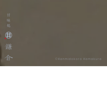
©Kanmidokoro Kamakura