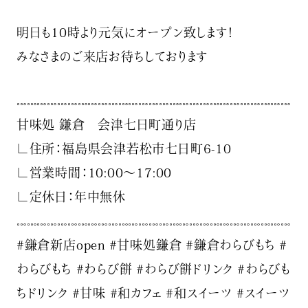
明日も10時より元気にオープン致します！
みなさまのご来店お待ちしております
𓏧𓏧𓏧𓏧𓏧𓏧𓏧𓏧𓏧𓏧𓏧𓏧𓏧𓏧𓏧𓏧𓏧𓏧𓏧𓏧𓏧𓏧𓏧𓏧𓏧𓏧𓏧
甘味処 鎌倉 会津七日町通り店
∟住所：福島県会津若松市七日町6-10
∟営業時間：10:00〜17:00
∟定休日：年中無休
𓏧𓏧𓏧𓏧𓏧𓏧𓏧𓏧𓏧𓏧𓏧𓏧𓏧𓏧𓏧𓏧𓏧𓏧𓏧𓏧𓏧𓏧𓏧𓏧𓏧𓏧𓏧
#鎌倉新店open #甘味処鎌倉 #鎌倉わらびもち #
わらびもち #わらび餅 #わらび餅ドリンク #わらびも
ちドリンク #甘味 #和カフェ #和スイーツ #スイーツ