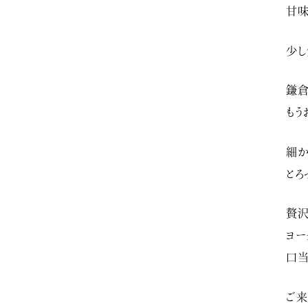
甘味
少し
鎌倉
もう
細か
とろ
贅沢
ヨー
口当
ご来