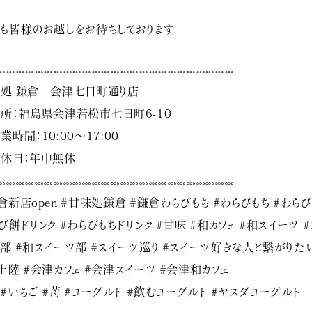
も皆様のお越しをお待ちしております
𓏧𓏧𓏧𓏧𓏧𓏧𓏧𓏧𓏧𓏧𓏧𓏧𓏧𓏧𓏧𓏧𓏧𓏧𓏧𓏧𓏧𓏧𓏧𓏧𓏧
処 鎌倉 会津七日町通り店
所：福島県会津若松市七日町6-10
業時間：10:00〜17:00
休日：年中無休
𓏧𓏧𓏧𓏧𓏧𓏧𓏧𓏧𓏧𓏧𓏧𓏧𓏧𓏧𓏧𓏧𓏧𓏧𓏧𓏧𓏧𓏧𓏧𓏧𓏧
倉新店open #甘味処鎌倉 #鎌倉わらびもち #わらびもち #わらび
び餅ドリンク #わらびもちドリンク #甘味 #和カフェ #和スイーツ #
部 #和スイーツ部 #スイーツ巡り #スイーツ好きな人と繋がりた
上陸 #会津カフェ #会津スイーツ #会津和カフェ
 #いちご #苺 #ヨーグルト #飲むヨーグルト #ヤスダヨーグルト