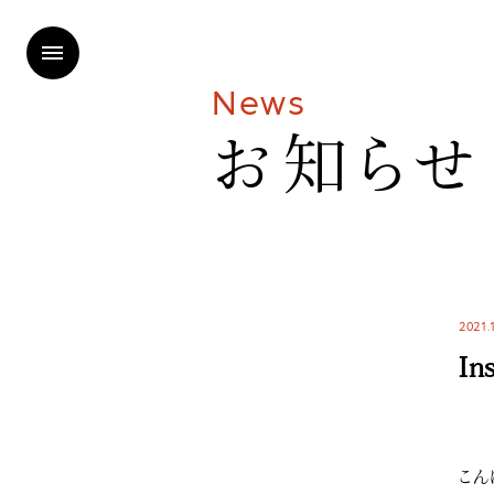
N
e
w
s
お
知
ら
せ
2021.
In
こん