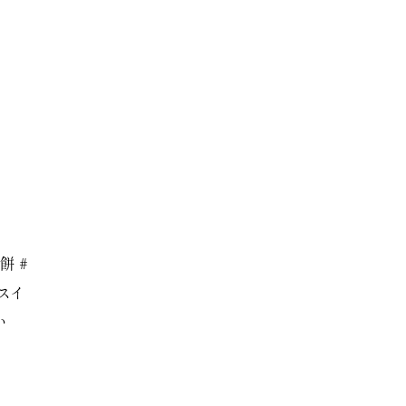
餅 #
スイ
い