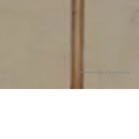
©Kanmidokoro Kamakura