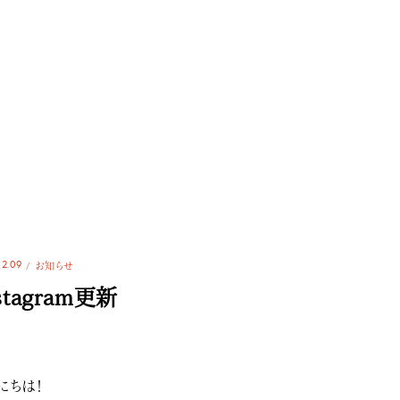
12.09
お知らせ
stagram更新
にちは️！