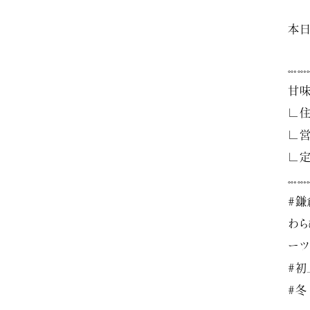
本日
𓏧𓏧
甘味
∟住
∟営
∟定
𓏧𓏧
#鎌
わら
ーツ
#初
#冬