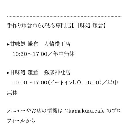
𓏧𓏧𓏧𓏧𓏧𓏧𓏧𓏧𓏧𓏧𓏧𓏧𓏧𓏧𓏧𓏧𓏧𓏧𓏧𓏧𓏧𓏧𓏧𓏧𓏧𓏧𓏧
手作り鎌倉わらびもち専門店【甘味処 鎌倉】
▸甘味処 鎌倉 人情横丁店
10:30～17:00／年中無休
▸甘味処 鎌倉 弥彦神社店
10:00～17:00（イートインL.O. 16:00）／年中
無休
メニューやお店の情報は @kamakura.cafe のプロ
フィールから