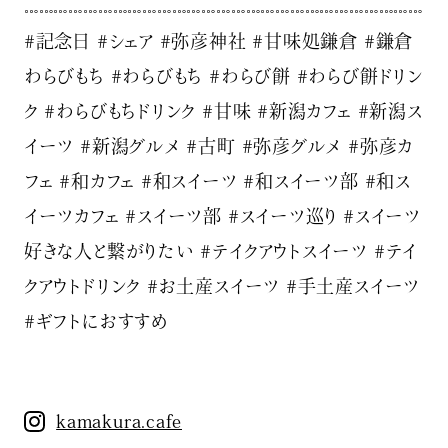
𓏧𓏧𓏧𓏧𓏧𓏧𓏧𓏧𓏧𓏧𓏧𓏧𓏧𓏧𓏧𓏧𓏧𓏧𓏧𓏧𓏧𓏧𓏧𓏧𓏧𓏧𓏧
#記念日 #シェア #弥彦神社 #甘味処鎌倉 #鎌倉
わらびもち #わらびもち #わらび餅 #わらび餅ドリン
ク #わらびもちドリンク #甘味 #新潟カフェ #新潟ス
イーツ #新潟グルメ #古町 #弥彦グルメ #弥彦カ
フェ #和カフェ #和スイーツ #和スイーツ部 #和ス
イーツカフェ #スイーツ部 #スイーツ巡り #スイーツ
好きな人と繋がりたい #テイクアウトスイーツ #テイ
クアウトドリンク #お土産スイーツ #手土産スイーツ
#ギフトにおすすめ
kamakura.cafe