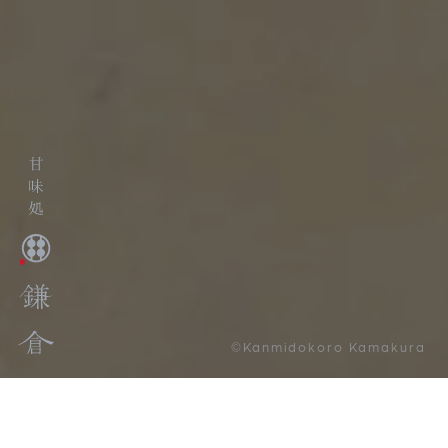
©Kanmidokoro Kamakura