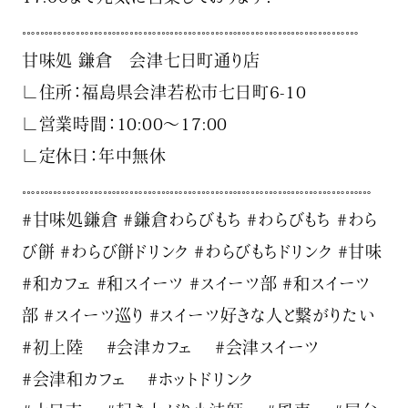
𓏧𓏧𓏧𓏧𓏧𓏧𓏧𓏧𓏧𓏧𓏧𓏧𓏧𓏧𓏧𓏧𓏧𓏧𓏧𓏧𓏧𓏧𓏧𓏧𓏧
甘味処 鎌倉 会津七日町通り店
∟住所：福島県会津若松市七日町6-10
∟営業時間：10:00〜17:00
∟定休日：年中無休
𓏧𓏧𓏧𓏧𓏧𓏧𓏧𓏧𓏧𓏧𓏧𓏧𓏧𓏧𓏧𓏧𓏧𓏧𓏧𓏧𓏧𓏧𓏧𓏧𓏧𓏧
#甘味処鎌倉 #鎌倉わらびもち #わらびもち #わら
び餅 #わらび餅ドリンク #わらびもちドリンク #甘味
#和カフェ #和スイーツ #スイーツ部 #和スイーツ
部 #スイーツ巡り #スイーツ好きな人と繋がりたい
#初上陸 #会津カフェ #会津スイーツ
#会津和カフェ #ホットドリンク