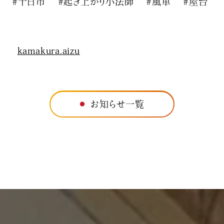
#十日市 #起き上がり小法師 #風車 #屋台
kamakura.aizu
お知らせ一覧