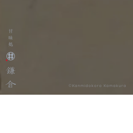
©Kanmidokoro Kamakura