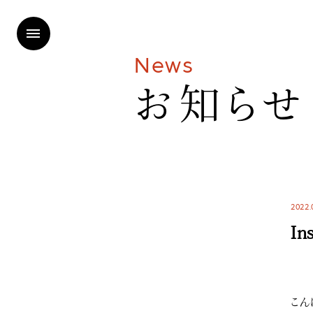
N
e
w
s
お
知
ら
せ
2022.
In
こん