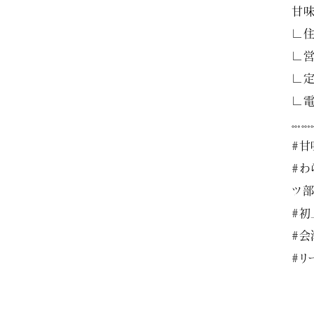
甘味
∟住
∟営
∟定
∟電
𓏧𓏧
#甘
#わ
ツ部
#初
#会
#リ