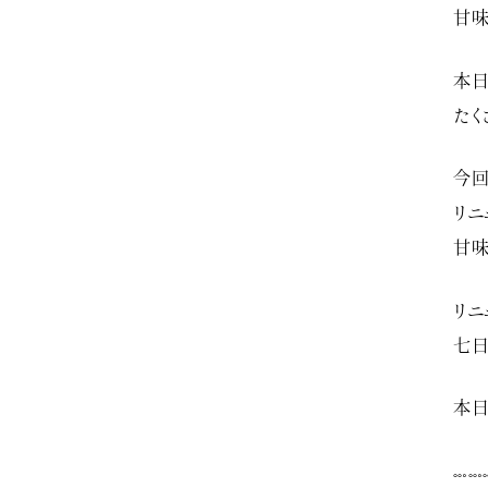
甘味
本日
たく
今回
リニ
甘味
リニ
七日
本日
𓏧𓏧