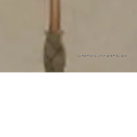
©Kanmidokoro Kamakura