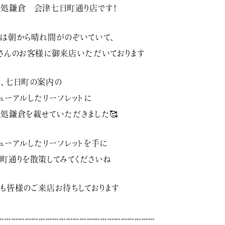
処鎌倉 会津七日町通り店です！
は朝から晴れ間がのぞいていて、
さんのお客様に御来店いただいております
、七日町の案内の
ューアルしたリーフレットに
処鎌倉を載せていただきました🥰
ューアルしたリーフレットを手に
町通りを散策してみてくださいね️
も皆様のご来店お待ちしております
𓏧𓏧𓏧𓏧𓏧𓏧𓏧𓏧𓏧𓏧𓏧𓏧𓏧𓏧𓏧𓏧𓏧𓏧𓏧𓏧𓏧𓏧𓏧