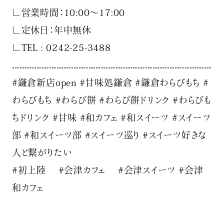
∟営業時間：10:00〜17:00
∟定休日：年中無休
∟TEL : 0242-25-3488
𓏧𓏧𓏧𓏧𓏧𓏧𓏧𓏧𓏧𓏧𓏧𓏧𓏧𓏧𓏧𓏧𓏧𓏧𓏧𓏧𓏧𓏧𓏧𓏧𓏧𓏧𓏧
#鎌倉新店open #甘味処鎌倉 #鎌倉わらびもち #
わらびもち #わらび餅 #わらび餅ドリンク #わらびも
ちドリンク #甘味 #和カフェ #和スイーツ #スイーツ
部 #和スイーツ部 #スイーツ巡り #スイーツ好きな
人と繋がりたい
#初上陸 #会津カフェ #会津スイーツ #会津
和カフェ