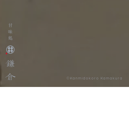
©Kanmidokoro Kamakura