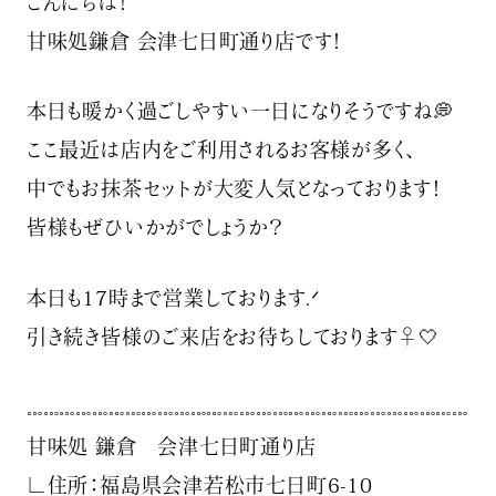
こんにちは！
甘味処鎌倉 会津七日町通り店です！
本日も暖かく過ごしやすい一日になりそうですね💭️
ここ最近は店内をご利用されるお客様が多く、
中でもお抹茶セットが大変人気となっております！
皆様もぜひいかがでしょうか？
本日も17時まで営業しております.ᐟ‪‪
引き続き皆様のご来店をお待ちしております‍♀️🤍
𓏧𓏧𓏧𓏧𓏧𓏧𓏧𓏧𓏧𓏧𓏧𓏧𓏧𓏧𓏧𓏧𓏧𓏧𓏧𓏧𓏧𓏧𓏧𓏧𓏧𓏧𓏧
甘味処 鎌倉 会津七日町通り店
∟住所：福島県会津若松市七日町6-10