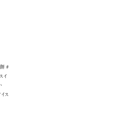
餅 #
スイ
い
アイス