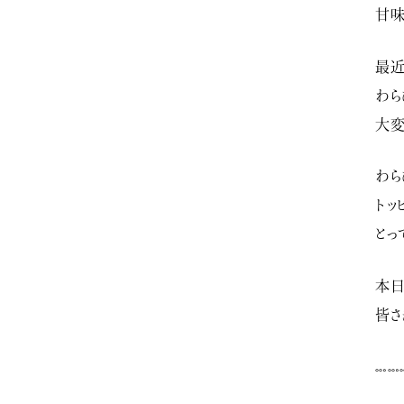
甘味
最近
わら
大変
わら
トッ
とっ
本日
皆さ
𓏧𓏧