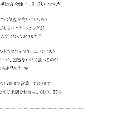
処鎌倉 会津七日町通り店です💭
では気温が高いこともあり
びもちバニラトッピングが
人気となっております‍♀️
びもちにひんやりバニラアイスを
ピングし黒蜜をかけて食べるのが
ても絶品です！🧡
も17時まで営業しております！
まのご来店をお待ちしております🏻‍♀️
𓏧𓏧𓏧𓏧𓏧𓏧𓏧𓏧𓏧𓏧𓏧𓏧𓏧𓏧𓏧𓏧𓏧𓏧𓏧𓏧𓏧𓏧𓏧𓏧