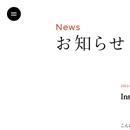
N
e
w
s
お
知
ら
せ
2022.
In
こん