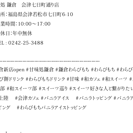
処 鎌倉 会津七日町通り店
所：福島県会津若松市七日町6-10
業時間：10:00〜17:00
休日：年中無休
L : 0242-25-3488
𓏧𓏧𓏧𓏧𓏧𓏧𓏧𓏧𓏧𓏧𓏧𓏧𓏧𓏧𓏧𓏧𓏧𓏧𓏧𓏧𓏧𓏧𓏧𓏧𓏧
倉新店open #甘味処鎌倉 #鎌倉わらびもち #わらびもち #わらび
び餅ドリンク #わらびもちドリンク #甘味 #和カフェ #和スイーツ #
部 #和スイーツ部 #スイーツ巡り #スイーツ好きな人と繋がりた
上陸 #会津カフェ #バニラアイス #バニラトッピング #バニラ
ピング #わらびもちバニラアイストッピング