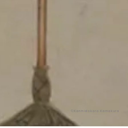
©Kanmidokoro Kamakura