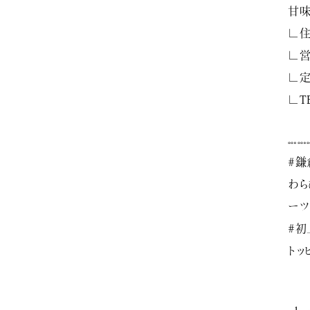
甘味
∟住
∟営
∟定
∟TE
𓏧𓏧
#鎌
わら
ーツ
#初
トッ