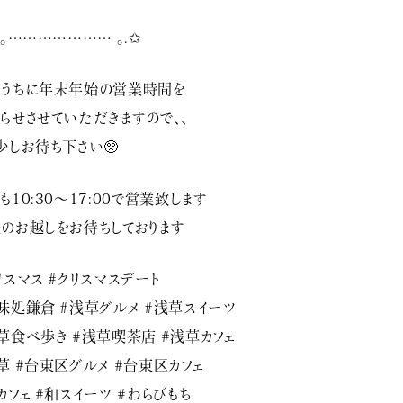
.｡………………… ｡.✩
うちに年末年始の営業時間を
らせさせていただきますので、、
少しお待ち下さい🥺
も10:30〜17:00で営業致します
のお越しをお待ちしております️‍
リスマス #クリスマスデート
味処鎌倉 #浅草グルメ #浅草スイーツ
草食べ歩き #浅草喫茶店 #浅草カフェ
草 #台東区グルメ #台東区カフェ
カフェ #和スイーツ #わらびもち