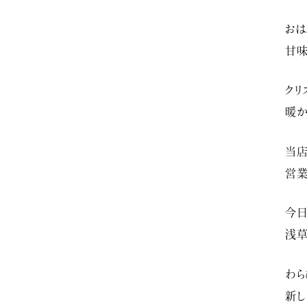
おは
甘味
クリ
暖か
当店
営業
今日
浅草
わら
新し