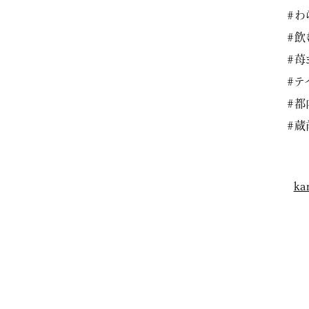
#わ
#飲
#苺
#テ
#都
#蔵
ka