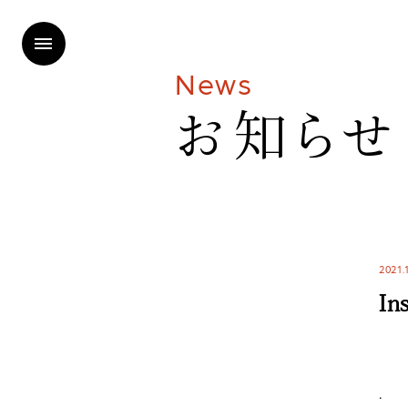
N
e
w
s
お
知
ら
せ
2021.
In
.