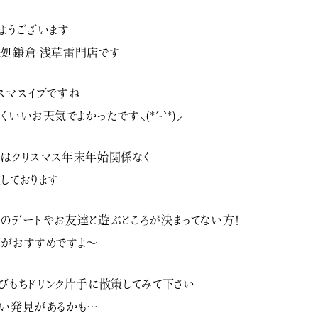
ようございます
処鎌倉 浅草雷門店です
スマスイブですね
くいいお天気でよかったです⸜(*ˊᵕˋ*)⸝‬
はクリスマス年末年始関係なく
しております️
のデートやお友達と遊ぶところが決まってない方！
がおすすめですよ〜️
びもちドリンク片手に散策してみて下さい
い発見があるかも…