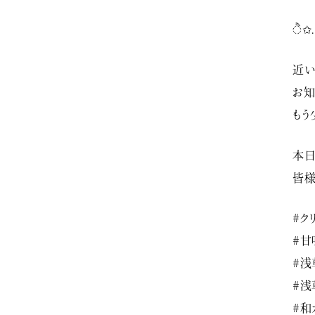
ੈ✩
近い
お知
もう
本日
皆様
#ク
#甘
#浅
#浅
#和