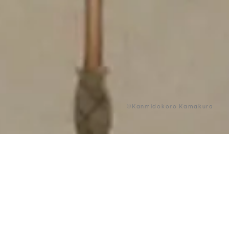
©Kanmidokoro Kamakura