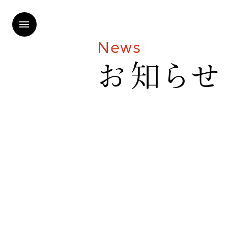
N
e
w
s
お
知
ら
せ