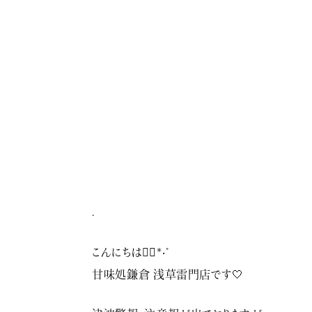
.
こんにちは♡⃛*‧˚
甘味処鎌倉 浅草雷門店です🤍