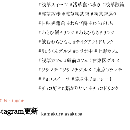
#浅草スイーツ #浅草食べ歩き #浅草散策
#浅草散歩 #浅草喫茶店 #喫茶店巡り
#甘味処鎌倉 #わらび餅 #わらびもち
#わらび餅ドリンク #わらびもちドリンク
#飲むわらびもち #テイクアウトドリンク
#りょうくんグルメ #コラボ中 #上野カフェ
#浅草カフェ #蔵前カフェ #台東区グルメ
#ソラマチ #ソラマチグルメ #東京ソラマチ
#チョコスイーツ #濃厚生チョコレート
#チョコ好きと繋がりたい #チョコドリンク
01.16
お知らせ
stagram更新
kamakura.asakusa