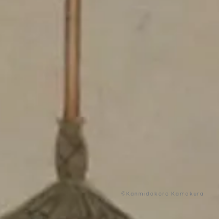
©Kanmidokoro Kamakura