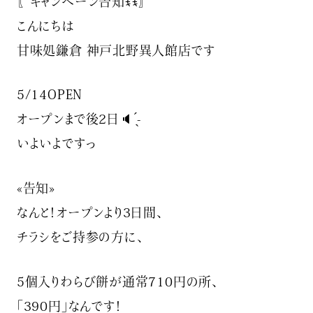
〖キャンペーン告知ꉂꉂ〗
こんにちは️
甘味処鎌倉 神戸北野異人館店です
5/14OPEN
オープンまで後2日🔈 ̖́-
いよいよですっ
«告知️»
なんと！オープンより3日間、
チラシをご持参の方に、
5個入りわらび餅が通常710円の所、
「390円️」なんです！