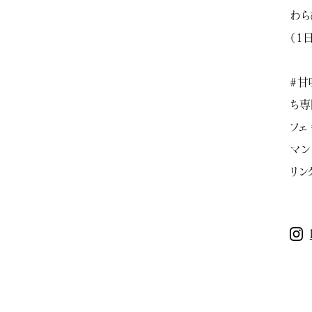
わら
（1
#甘
ち専
フェ
マン
リン