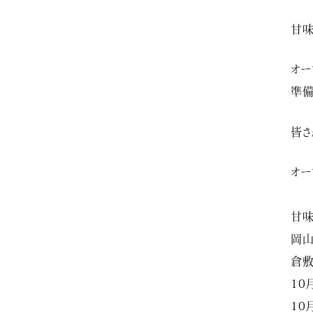
甘味
オー
準備
皆さ
オー
甘
岡山
倉敷
10
10