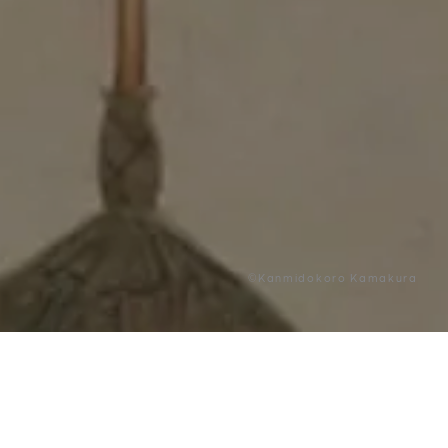
©Kanmidokoro Kamakura