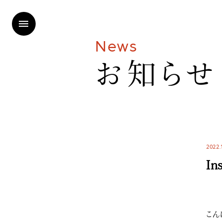
N
e
w
s
お
知
ら
せ
2022.
In
こん