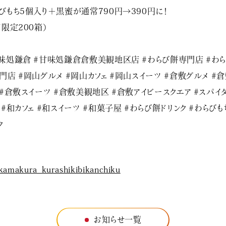
びもち5個入り＋黒蜜が通常790円→390円に！
日限定200箱）
味処鎌倉 #甘味処鎌倉倉敷美観地区店 #わらび餅専門店 #わら
門店 #岡山グルメ #岡山カフェ #岡山スイーツ #倉敷グルメ #
 #倉敷スイーツ #倉敷美観地区 #倉敷アイビースクエア #スパイ
 #和カフェ #和スイーツ #和菓子屋 #わらび餅ドリンク #わらびも
ク
kamakura_kurashikibikanchiku
お知らせ一覧