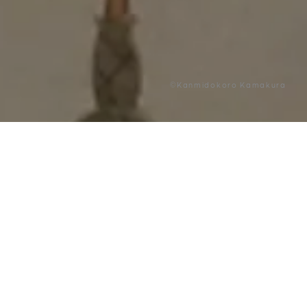
©Kanmidokoro Kamakura