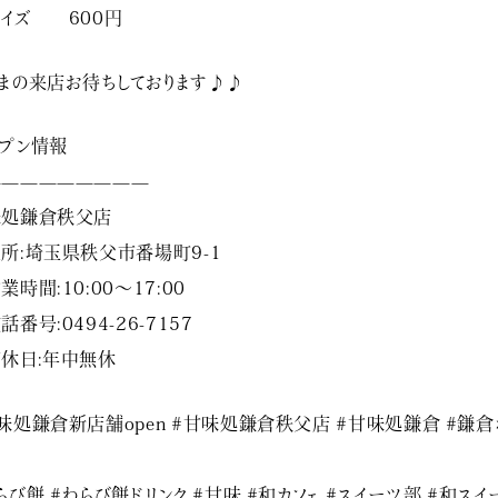
イズ 600円
まの来店お待ちしております♪♪
プン情報
—————————
味処鎌倉秩父店
所:埼玉県秩父市番場町9-1
業時間:10:00～17:00
話番号:0494-26-7157
休日:年中無休
味処鎌倉新店舗open #甘味処鎌倉秩父店 #甘味処鎌倉 #鎌倉
餅
らび餅 #わらび餅ドリンク #甘味 #和カフェ #スイーツ部 #和スイ