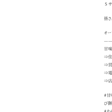
Ｓサ
皆さ
オー
—
甘
⇒住
⇒営
⇒電
⇒店
#甘
び
#わ