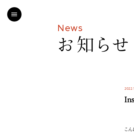
N
e
w
s
お
知
ら
せ
2022.
In
こん