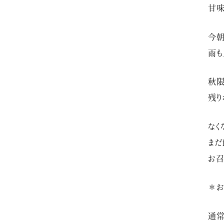
甘
今朝
雨も
秋限
残り
なく
まだ
お召
＊お
通常