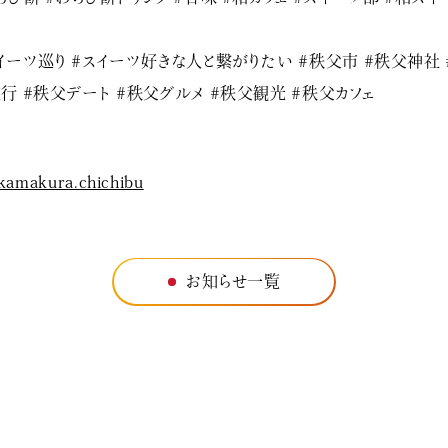
イーツ巡り #スイーツ好きな人と繋がりたい #秩父市 #秩父神社 
行 #秩父デート #秩父グルメ #秩父観光 #秩父カフェ
kamakura.chichibu
お知らせ一覧