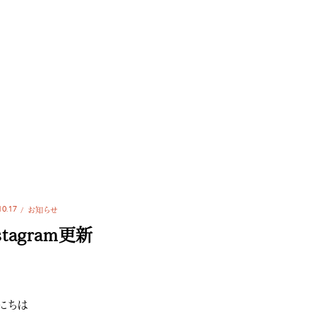
10.17
お知らせ
stagram更新
にちは️