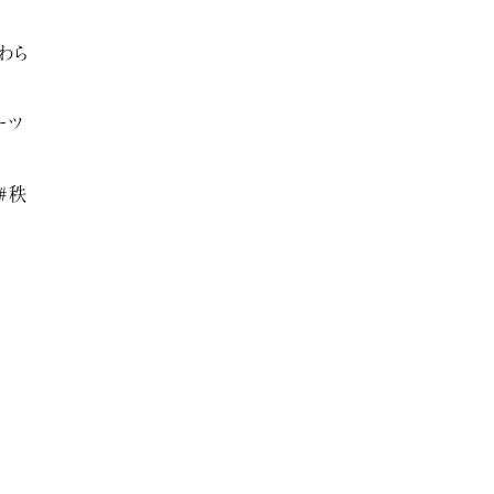
わら
ーツ
#秩