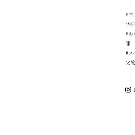
#甘
び
#わ
部
#ス
父旅