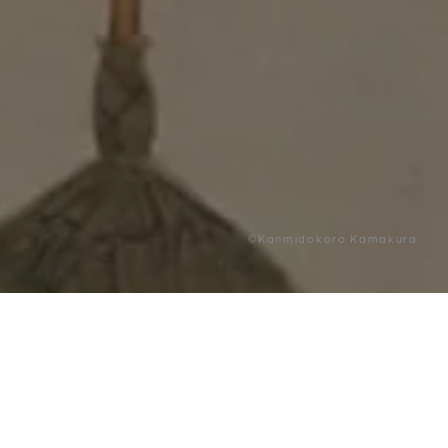
©Kanmidokoro Kamakura