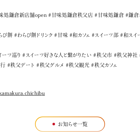
味処鎌倉新店舗open #甘味処鎌倉秩父店 #甘味処鎌倉 #鎌倉
餅
らび餅 #わらび餅ドリンク #甘味 #和カフェ #スイーツ部 #和スイ
イーツ巡り #スイーツ好きな人と繋がりたい #秩父市 #秩父神社 
行 #秩父デート #秩父グルメ #秩父観光 #秩父カフェ
kamakura.chichibu
お知らせ一覧