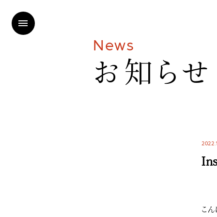
N
e
w
s
お
知
ら
せ
2022.
In
こん