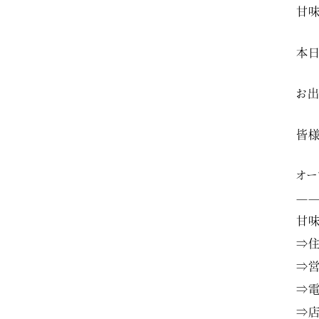
甘味
本日
お出
皆様
オー
—
甘
⇒住
⇒営
⇒電
⇒店