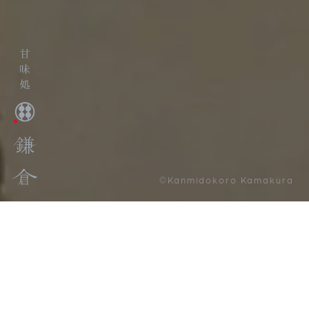
©Kanmidokoro Kamakura