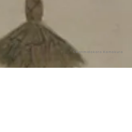
©Kanmidokoro Kamakura