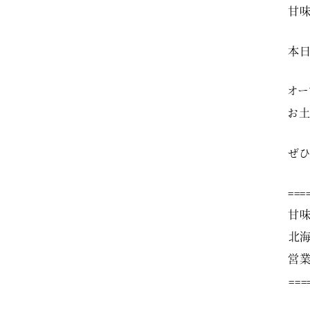
甘味
本日
オー
お土
ぜひ
===
甘味
⁡北
営業
⁡⁡==
⁡⁡