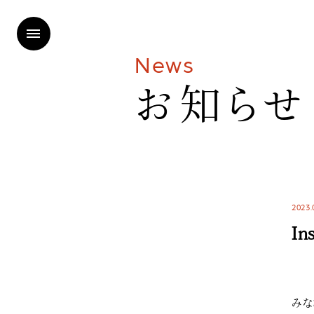
N
e
w
s
お
知
ら
せ
2023.
In
みな