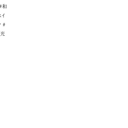
#和
スイ
 #
観光