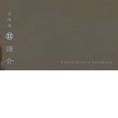
©Kanmidokoro Kamakura