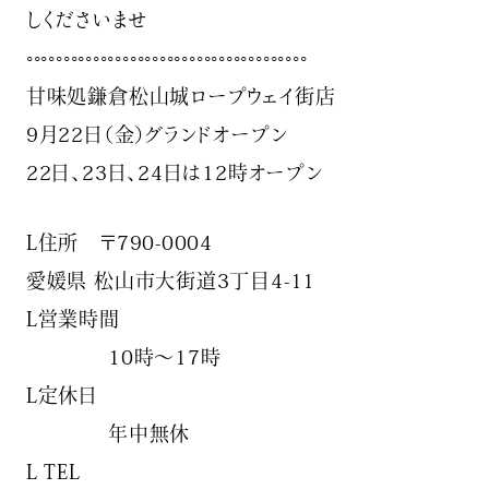
しくださいませ️
◦◦◦◦◦◦◦◦◦◦◦◦◦◦◦◦◦◦◦◦◦◦◦◦◦◦◦◦◦◦◦◦◦◦◦◦◦◦
甘味処鎌倉松山城ロープウェイ街店
9月22日（金）グランドオープン
22日、23日、24日は12時オープン
L住所 〒790-0004
愛媛県 松山市大街道3丁目4-11
L営業時間
10時〜17時
L定休日
年中無休
L TEL