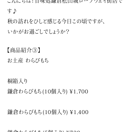
こんにちは！甘味処鎌倉松山城ロープウェイ街店で
す♪⁡
⁡秋の訪れをひしと感じる今日この頃ですが、⁡
⁡いかがお過ごしでしょうか？
【商品紹介③】
⁡お土産 わらびもち⁡
⁡⁡
⁡桐箱入り⁡
⁡鎌倉わらびもち(10個入り) ¥1,700⁡⁡
⁡⁡鎌倉わらびもち(10個入り) ¥1,400⁡⁡