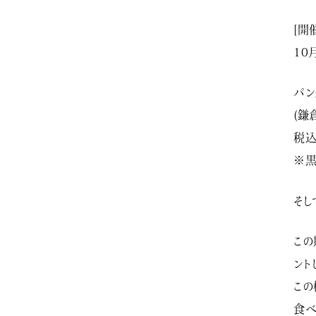
[開
10
パン
(鎌
税込
※
そし
この
ント
この
食べ