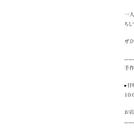
一人
ちし
ぜひ
𓏧𓏧
手作
▸甘
10:
お店
𓏧𓏧