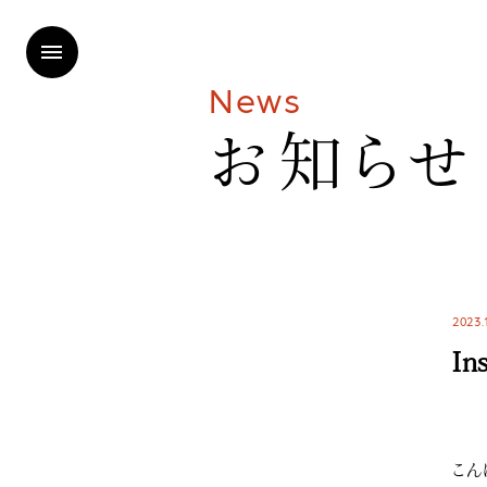
N
e
w
s
お
知
ら
せ
2023.
In
こん