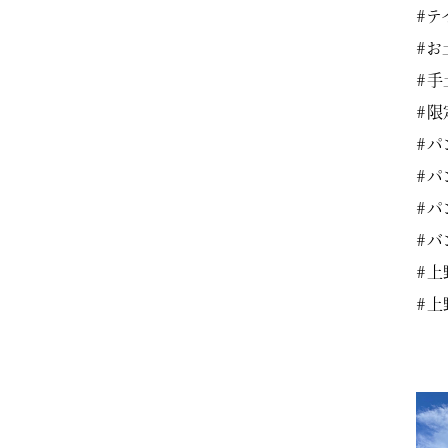
#テ
#お
#手
#限
#パ
#パ
#パ
#バ
#上
#上