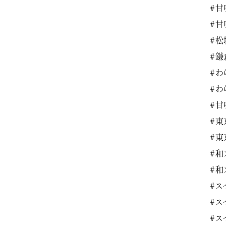
#甘
#甘
#松
#鎌
#わ
#わ
#甘
#東
#東
#和
#和
#ス
#ス
#ス