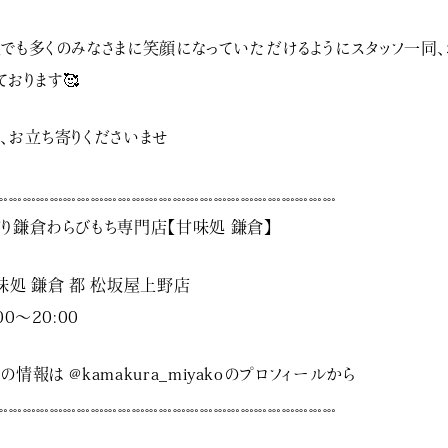
でも多くのみなさまに笑顔になっていただけるようにスタッフ一同
ております🥰
、お立ち寄りくださいませ️
𓏧𓏧𓏧𓏧𓏧𓏧𓏧𓏧𓏧𓏧𓏧𓏧𓏧𓏧𓏧𓏧𓏧𓏧𓏧𓏧𓏧𓏧𓏧𓏧𓏧
り鎌倉わらびもち専門店【甘味処 鎌倉】
味処 鎌倉 都 松坂屋上野店
00～20:00
の情報は @kamakura_miyakoのプロフィールから
𓏧𓏧𓏧𓏧𓏧𓏧𓏧𓏧𓏧𓏧𓏧𓏧𓏧𓏧𓏧𓏧𓏧𓏧𓏧𓏧𓏧𓏧𓏧𓏧𓏧