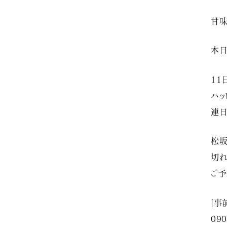
甘味
本日
11
ハッ
連日
松坂
切れ
ご予
[事
090