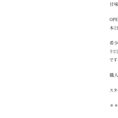
甘味
OP
本日
希少
リと
です
職人
スタ
＊