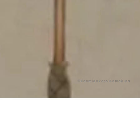
©Kanmidokoro Kamakura