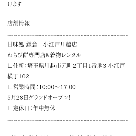
けます
店舗情報
𓏧𓏧𓏧𓏧𓏧𓏧𓏧𓏧𓏧𓏧𓏧𓏧𓏧𓏧𓏧𓏧𓏧𓏧𓏧𓏧𓏧𓏧𓏧𓏧𓏧𓏧𓏧
甘味処 鎌倉 小江戸川越店
わらび餅専門店&着物レンタル
∟住所：埼玉県川越市元町2丁目1番地3 小江戸
横丁102
∟営業時間：10:00〜17:00
5月28日グランドオープン！
∟定休日：年中無休
𓏧𓏧𓏧𓏧𓏧𓏧𓏧𓏧𓏧𓏧𓏧𓏧𓏧𓏧𓏧𓏧𓏧𓏧𓏧𓏧𓏧𓏧𓏧𓏧𓏧𓏧𓏧