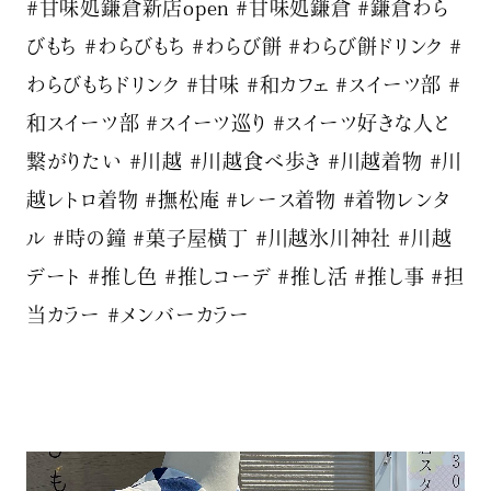
#甘味処鎌倉新店open #甘味処鎌倉 #鎌倉わら
びもち #わらびもち #わらび餅 #わらび餅ドリンク #
わらびもちドリンク #甘味 #和カフェ #スイーツ部 #
和スイーツ部 #スイーツ巡り #スイーツ好きな人と
繋がりたい #川越 #川越食べ歩き #川越着物 #川
越レトロ着物 #撫松庵 #レース着物 #着物レンタ
ル #時の鐘 #菓子屋横丁 #川越氷川神社 #川越
デート #推し色 #推しコーデ #推し活 #推し事 #担
当カラー #メンバーカラー