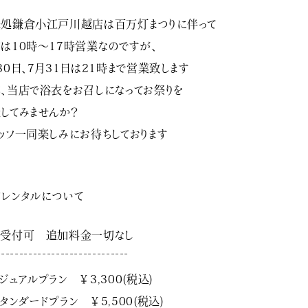
処鎌倉小江戸川越店は百万灯まつりに伴って
は10時～17時営業なのですが、
30日、7月31日は21時まで営業致します
、当店で浴衣をお召しになってお祭りを
してみませんか？
ッフ一同楽しみにお待ちしております
レンタルについて
日受付可 追加料金一切なし
¯¯¯¯¯¯¯¯¯¯¯¯¯¯¯¯¯¯¯¯¯¯¯¯¯¯¯¯¯
ジュアルプラン ￥3,300(税込)
タンダードプラン ￥5,500(税込)