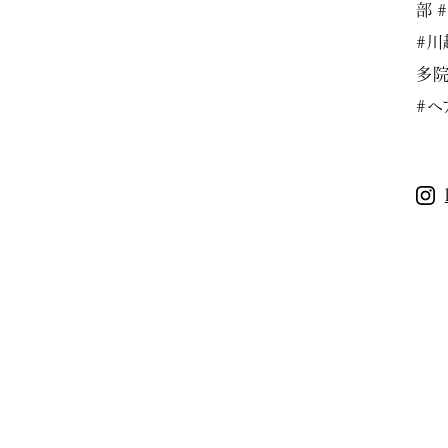
部 
#川
多院
#ヘ