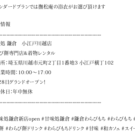
ンダードプランでは撫松庵の浴衣がお選び頂けます
舗情報
𓏧𓏧𓏧𓏧𓏧𓏧𓏧𓏧𓏧𓏧𓏧𓏧𓏧𓏧𓏧𓏧𓏧𓏧𓏧𓏧𓏧𓏧𓏧𓏧𓏧
処 鎌倉 小江戸川越店
び餅専門店&着物レンタル
所：埼玉県川越市元町2丁目1番地3 小江戸横丁102
業時間：10:00〜17:00
28日グランドオープン！
休日：年中無休
𓏧𓏧𓏧𓏧𓏧𓏧𓏧𓏧𓏧𓏧𓏧𓏧𓏧𓏧𓏧𓏧𓏧𓏧𓏧𓏧𓏧𓏧𓏧𓏧𓏧
味処鎌倉新店open #甘味処鎌倉 #鎌倉わらびもち #わらびもち 
餅 #わらび餅ドリンク #わらびもちドリンク #甘味 #和カフェ #ス