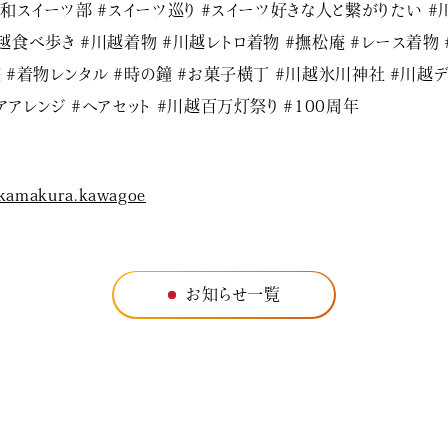
#和スイーツ部 #スイーツ巡り #スイーツ好きな人と繋がりたい #
越食べ歩き #川越着物 #川越レトロ着物 #撫松庵 #レース着物 
 #着物レンタル #時の鐘 #お菓子横丁 #川越氷川神社 #川越
アアレンジ #ヘアセット #川越百万灯祭り #100周年
kamakura.kawagoe
お知らせ一覧