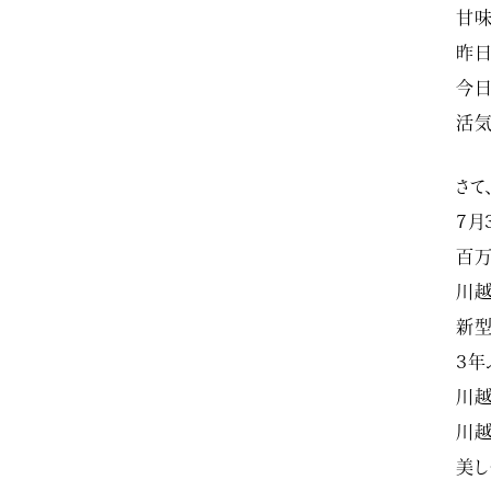
甘味
昨日
今日
活気が
さて
7月
百万
川越
新型
3年
川越
川越
美し