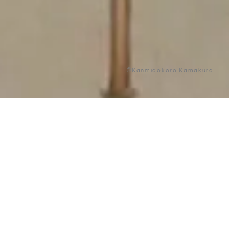
©Kanmidokoro Kamakura