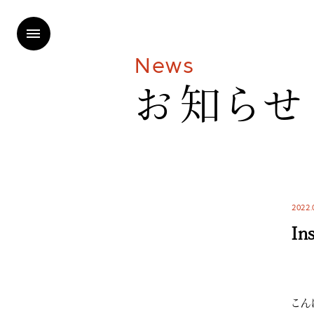
N
e
w
s
お
知
ら
せ
2022.
In
こん