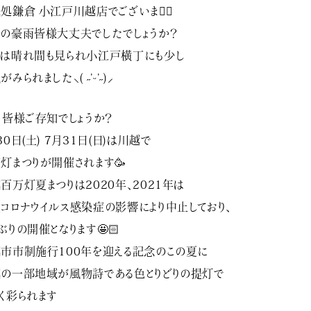
処鎌倉 小江戸川越店でございます🏻
の豪雨皆様大丈夫でしたでしょうか？
は晴れ間も見られ小江戸横丁にも少し
みられました⸜( ˶’ᵕ’˶)⸝
、皆様ご存知でしょうか？
30日(土) 7月31日(日)は川越で
灯まつりが開催されます🥳
百万灯夏まつりは2020年、2021年は
コロナウイルス感染症の影響により中止しており、
ぶりの開催となります🤩🏻
市市制施行100年を迎える記念のこの夏に
の一部地域が風物詩である色とりどりの提灯で
く彩られます