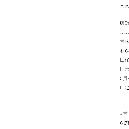
スタ
店
𓏧𓏧
甘味
わら
∟住
∟営
5月
∟定
𓏧𓏧
#甘
らび