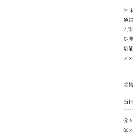
甘味
通常
7月
是非
堪能
スタ
—
着物
当
¯¯¯¯
Ⓐカ
Ⓑス