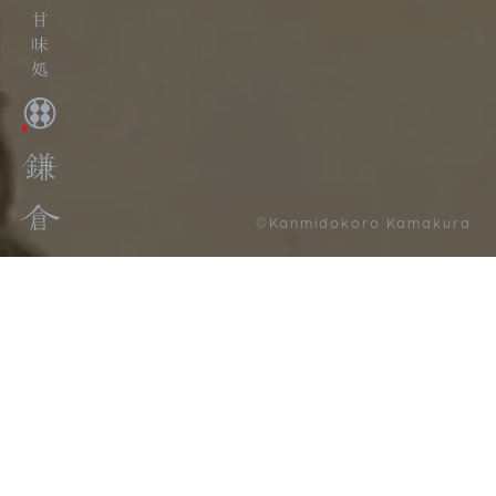
©Kanmidokoro Kamakura