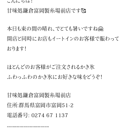
こんにちは！
甘味処鎌倉富岡製糸場前店です🥰
本日も束の間の晴れ、でとても暑いですね🤗
開店と同時にお店もイートインのお客様で賑わって
おります！
ほとんどのお客様がご注文されるかき氷
ふわっふわのかき氷にお好きな味をどうぞ！
甘味処鎌倉富岡製糸場前店
住所:群馬県富岡市富岡51-2
電話番号: 0274 67 1137
𓏧𓏧𓏧𓏧𓏧𓏧𓏧𓏧𓏧𓏧