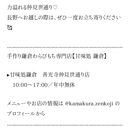
力溢れる仲見世通り♡
長野へお越しの際は、ぜひ一度お立ち寄りください
🥰
𓏧𓏧𓏧𓏧𓏧𓏧𓏧𓏧𓏧𓏧𓏧𓏧𓏧𓏧𓏧𓏧𓏧𓏧𓏧𓏧𓏧𓏧𓏧𓏧𓏧𓏧𓏧
手作り鎌倉わらびもち専門店【甘味処 鎌倉】
▸甘味処鎌倉 善光寺仲見世通り店
10:00～17:00／年中無休
メニューやお店の情報は @kamakura.zenkoji の
プロフィールから
𓏧𓏧𓏧𓏧𓏧𓏧𓏧𓏧𓏧𓏧𓏧𓏧𓏧𓏧𓏧𓏧𓏧𓏧𓏧𓏧𓏧𓏧𓏧𓏧𓏧𓏧𓏧