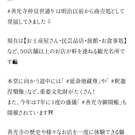
…
#善光寺仲見世通り は明治以前から商売処として
発展してきました‍♀️
現在は【お土産屋さん・民芸品店・旅館・お食事処】
など、50店舗以上のお店が軒を連ねる観光名所で
す🛍
本堂に向かう道中には「 #延命地蔵尊」や「 #釈迦
涅槃像」など、重要文化財がたくさん！
また、今年は7年に1度の盛儀「 #善光寺御開帳」も
開催されています⛩
善光寺の歴史や様々なお店を一度に体験できる魅