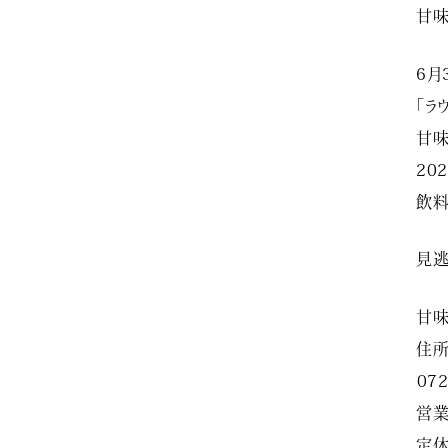
甘味
6月
「ラ
甘味
20
飲料
見逃
甘味
住所
️07
営業
定休