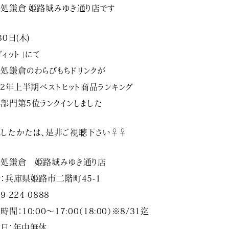
処鎌倉 姫路城みゆき通り店です
30日(木)
ヴィット」にて
処鎌倉のわらびもちドリンクが
22年上半期ベストヒット商品ランキング
部門第5位ランクインしました
したかたは、是非ご視聴下さい‍♀️‍♀️
処鎌倉 姫路城みゆき通り店
：兵庫県姫路市二階町45-1
29-224-0888
時間：10:00〜17:00（18:00）※8/31迄
日：年中無休