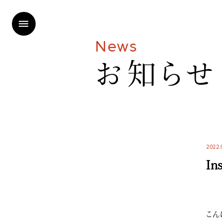
N
e
w
s
お
知
ら
せ
2022.
In
こん