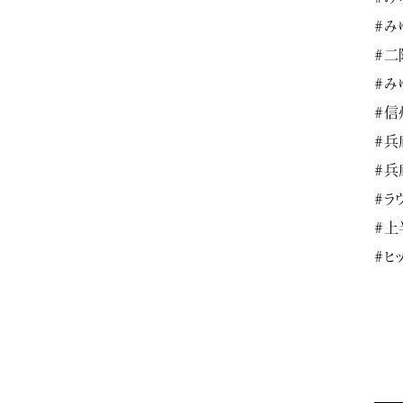
#み
#二
#み
#信
#兵
#兵
#ラ
#上
#ヒ