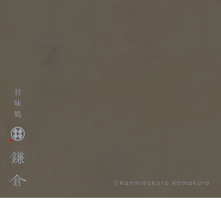
©Kanmidokoro Kamakura