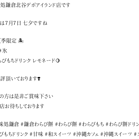
処鎌倉北谷デポアイランド店です
は7月7日 七夕ですね️
夏季限定 🏝
き氷
らびもちドリンク レモネード🍋
評頂いております❣️
の方は是非ご賞味下さい
店お待ちしております
味処鎌倉 #鎌倉わらび餅 #わらび餅 #わらびもち #わらび餅ドリン
びもちドリンク #甘味 #和スイーツ #沖縄カフェ #沖縄スイーツ #