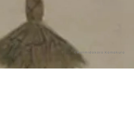
©Kanmidokoro Kamakura