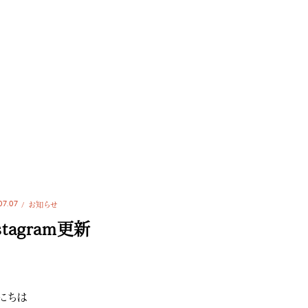
07.07
お知らせ
stagram更新
にちは️