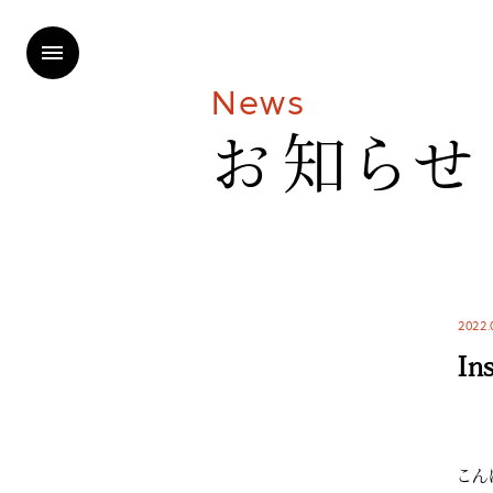
N
e
w
s
お
知
ら
せ
2022.
In
こん