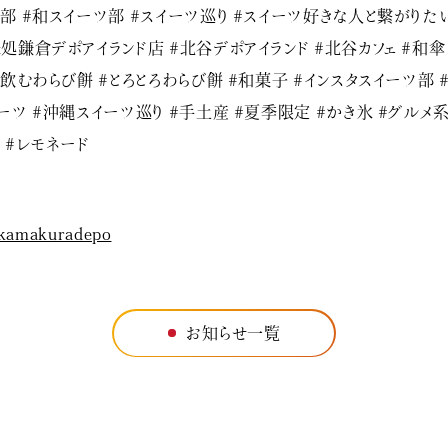
部 #和スイーツ部 #スイーツ巡り #スイーツ好きな人と繋がりたい
処鎌倉デポアイランド店 #北谷デポアイランド #北谷カフェ #和傘
#飲むわらび餅 #とろとろわらび餅 #和菓子 #インスタスイーツ部 
ーツ #沖縄スイーツ巡り #手土産 #夏季限定 #かき氷 #グルメ
 #レモネード
kamakuradepo
お知らせ一覧