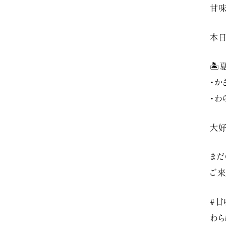
甘味
本日
🏝
・か
・わ
大好
まだ
ご来
#甘
わら