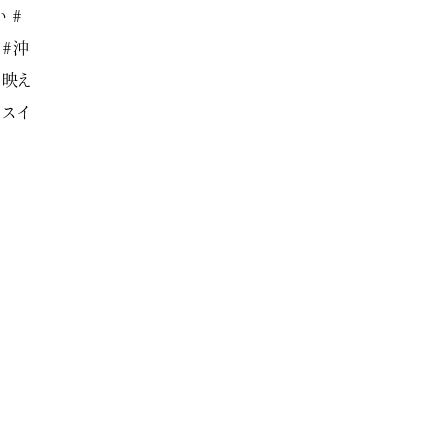
 #
 #沖
#映え
系スイ