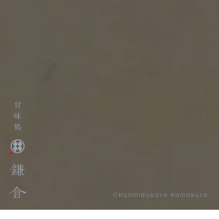
©Kanmidokoro Kamakura