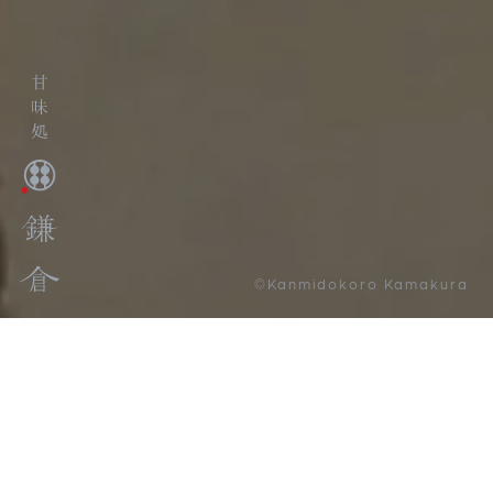
©Kanmidokoro Kamakura