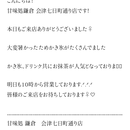
こんにちは！
甘味処鎌倉 会津七日町通り店です！
本日もご来店ありがとうございました‍♀️
大変暑かったためかき氷がたくさんでました
かき氷、ドリンク共にお抹茶が人気となっております🏻
明日も10時から営業しております.ᐟ‪‪.ᐟ.ᐟ‪‪
皆様のご来店をお待ちしております‍♀️🤍
𓏧𓏧𓏧𓏧𓏧𓏧𓏧𓏧𓏧𓏧𓏧𓏧𓏧𓏧𓏧𓏧𓏧𓏧𓏧𓏧𓏧𓏧𓏧𓏧𓏧𓏧𓏧
甘味処 鎌倉 会津七日町通り店