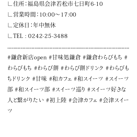
∟住所：福島県会津若松市七日町6-10
∟営業時間：10:00〜17:00
∟定休日：年中無休
∟TEL : 0242-25-3488
𓏧𓏧𓏧𓏧𓏧𓏧𓏧𓏧𓏧𓏧𓏧𓏧𓏧𓏧𓏧𓏧𓏧𓏧𓏧𓏧𓏧𓏧𓏧𓏧𓏧𓏧𓏧
#鎌倉新店open #甘味処鎌倉 #鎌倉わらびもち #
わらびもち #わらび餅 #わらび餅ドリンク #わらびも
ちドリンク #甘味 #和カフェ #和スイーツ #スイーツ
部 #和スイーツ部 #スイーツ巡り #スイーツ好きな
人と繋がりたい #初上陸 #会津カフェ #会津スイー
ツ