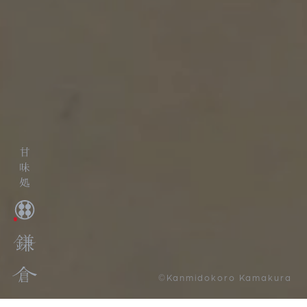
©Kanmidokoro Kamakura