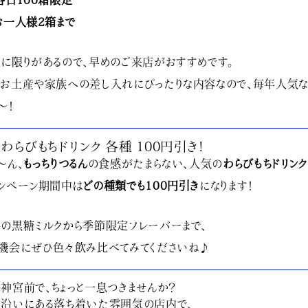
各日100箱限定
お一人様2箱まで
に限りがあるので、早めのご来店がおすすめです。
お土産や家族への差し入れにぴったりな内容なので、毎年人気な
〜！
】
わらびもちドリンク 各種 100円引き！
〜ん、
もっちりつるん
の食感がたまらない、人気の
わらびもちドリンク
ンペーン期間中は
どの種類でも100円引き
になります！
の黒糖ミルクから季節限定フレーバーまで、
機会にぜひ色々飲み比べてみてくださいね♪
神宮前で、ちょっと一息つきませんか？
沿いにある落ち着いた雰囲気の店内で、