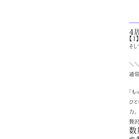
4
【1
そし
＼＼
通
「も
ひと
力。
贅沢
数