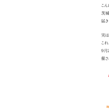
こん
茨城
届き
実は
これ
9月
催さ