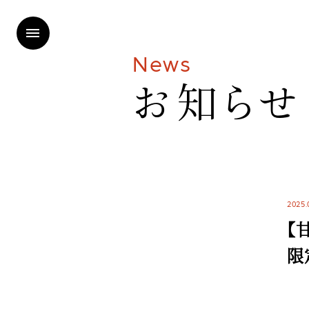
N
e
w
s
お
知
ら
せ
2025.
【
限