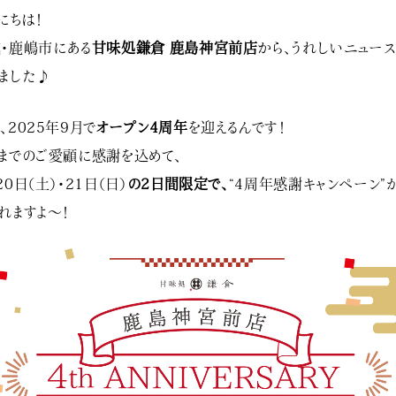
にちは！
・鹿嶋市にある
甘味処鎌倉 鹿島神宮前店
から、うれしいニュー
ました♪
、2025年9月で
オープン4周年
を迎えるんです！
までのご愛顧に感謝を込めて、
20日（土）・21日（日）
の2日間限定で、
“4周年感謝キャンペーン”
れますよ〜！