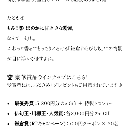
たとえば――
もみじ影 ほのかに甘き きな粉風
なんて一句も。
ふわっと香る**もっちりとろける「鎌倉わらびもち」**の情景
が目に浮かびますよね。
🏆 豪華賞品ラインナップはこちら！
受賞者には、心ときめくプレゼントもご用意されています♪
最優秀賞
：5,200円分のe-Gift ＋ 特製トロフィー
俳句王・川柳王・人気賞
：各2,000円分のe-Gift
鎌倉賞（RTキャンペーン）
：500円クーポン × 30名