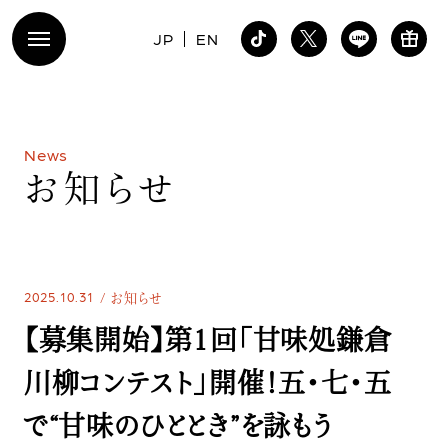
JP
EN
N
e
w
s
お
知
ら
せ
2025.10.31
お知らせ
【募集開始】第1回「甘味処鎌倉
川柳コンテスト」開催！五・七・五
で“甘味のひととき”を詠もう