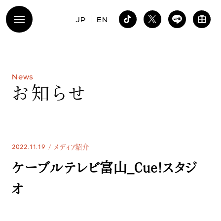
JP
EN
N
e
w
s
お
知
ら
せ
2022.11.19
メディア紹介
ケーブルテレビ富山_Cue!スタジ
オ