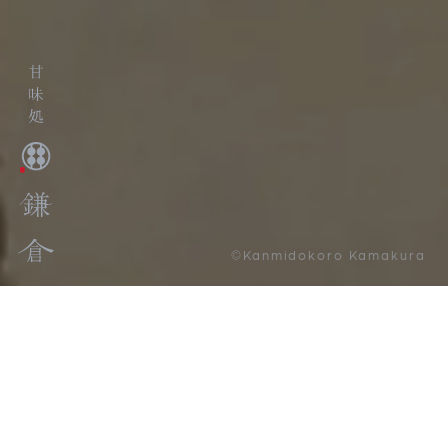
©Kanmidokoro Kamakura